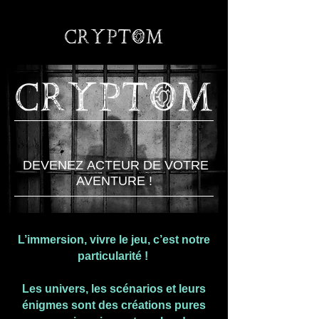
DEVENEZ ACTEUR DE VOTRE
AVENTURE !
L’immersion, vivre le jeu, c’est notre
particularité !
Les univers, les scénarios et leurs
énigmes sont des créations pures