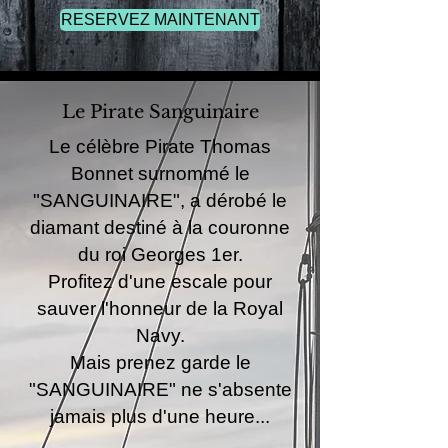
RESERVEZ MAINTENANT
Le Pirate Sanguinaire
Le célèbre Pirate Thomas
Bonnet surnommé le
"SANGUINAIRE", a dérobé le
diamant destiné à la couronne
du roi Georges 1er.
Profitez d'une escale pour
sauver l'honneur de la Royal
Navy.
Mais prenez garde le
"SANGUINAIRE" ne s'absente
jamais plus d'une heure...