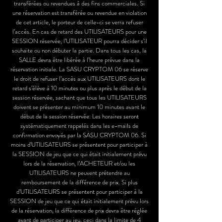
transférées ou revendues à des fins commerciales. Si
une réservation est transférée ou revendue en violation
de cet article, le porteur de celle-ci se verra refuser
l’accès. En cas de retard des UTILISATEURS pour une
SESSION réservée, l’UTILISATEUR pourra décider s’il
souhaite ou non débuter la partie. Dans tous les cas, la
SALLE devra être libérée à l’heure prévue dans la
réservation initiale. La SASU CRYPTOM 06 se réserve
le droit de refuser l’accès aux UTILISATEURS dont le
retard s’élève à 10 minutes ou plus après le début de la
session réservée, sachant que tous les UTILISATEURS
doivent se présenter au minimum 10 minutes avant le
début de la session réservée. Les horaires seront
systématiquement rappelés dans les e-mails de
confirmation envoyés par la SASU CRYPTOM 06. Si
moins d’UTILISATEURS se présentent pour participer à
la SESSION de jeu que ce qui était initialement prévu
lors de la réservation, l’ACHETEUR et/ou les
UTILISATEURS ne peuvent prétendre au
remboursement de la différence de prix. Si plus
d’UTILISATEURS se présentent pour participer à la
SESSION de jeu que ce qui était initialement prévu lors
de la réservation, la différence de prix devra être réglée
avant de participer au jeu, ceci dans la limite de 4