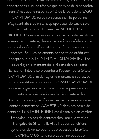
accepte sans aucune réserve que ce type de réservation
n’entraîne aucune responsabilité de la part de la SASU
CRYPTOM 06 ou de son personnel, le personnel
n’agissant alors qu’en tant qu’opérateur de saisie selon
les instructions données par l’ACHETEUR.
L’ACHETEUR renonce donc à tout recours du fait d’une
mauvaise utilisation, d’une atteinte à la confidentialité
de ses données ou d’une utilisation frauduleuse de son
compte. Seul les paiements par carte de crédit est
accepté sur le SITE INTERNET. Si l’ACHETEUR ne
peut régler le montant de la réservation par carte
bancaire, il devra se présenter à l’accueil de la SASU
CRYPTOM 06 afin de régler le montant en euros, par
carte de crédit ou en espèces. La SASU CRYPTOM 06
a confié la gestion de sa plateforme de paiement à un
prestataire spécialisé dans la sécurisation des
transactions en ligne. Ce dernier ne conserve aucune
donnée concernant l’ACHETEUR dans ses bases de
données. Le SITE INTERNET est disponible en version
française. En cas de contestation, seule la version
française du SITE INTERNET et des conditions
générales de vente pourra être opposée à la SASU
CRYPTOM 06. Une réservation ne peut être