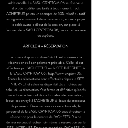
additionnelle. La SASU CRYPTOM 06 se réserve le
droit de modifier ses tarifs à tout moment. Tout
ACHETEUR paiera un acompte de 50% relatif au tarif
en vigueur au moment de sa réservation, et devra payer
le solde avant le début de la session, sur place, à
l'accueil de la SASU CRYPTOM 06, par carte bancaire
ou espèces.
ARTICLE 4 – RÉSERVATION
La mise à disposition d’une SALLE est soumise à la
réservation et à son paiement préalable. Celle-ci est
effectuée par l’ACHETEUR sur le SITE INTERNET de
la SASU CRYPTOM 06 :
http://www.cryptom06
.
Toutes les réservations sont effectuées depuis le SITE
INTERNET et selon les disponibilités affichées sur
celui-ci. La réservation n’est ferme et définitive qu’après
réception de l’e-mail de confirmation de réservation,
lequel est envoyé à l’ACHETEUR à l’issue du processus
de paiement. Dans certains cas exceptionnels, le
personnel de la SASU CRYPTOM 06 peut effectuer la
réservation pour le compte de l’ACHETEUR si ce
dernier ne peut effectuer lui-même la réservation sur le
SITE-INTERNET. Dans ces cas précis, l’ACHETEUR