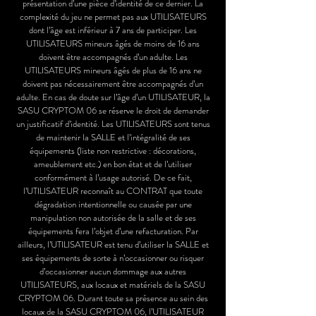
présentation d’une pièce d’identité de ce dernier. La
complexité du jeu ne permet pas aux UTILISATEURS
dont l’âge est inférieur à 7 ans de participer. Les
UTILISATEURS mineurs âgés de moins de 16 ans
doivent être accompagnés d’un adulte. Les
UTILISATEURS mineurs âgés de plus de 16 ans ne
doivent pas nécessairement être accompagnés d’un
adulte. En cas de doute sur l’âge d’un UTILISATEUR, la
SASU CRYPTOM 06 se réserve le droit de demander
un justificatif d’identité. Les UTILISATEURS sont tenus
de maintenir la SALLE et l’intégralité de ses
équipements (liste non restrictive : décorations,
ameublement etc.) en bon état et de l’utiliser
conformément à l’usage autorisé. De ce fait,
l’UTILISATEUR reconnaît au CONTRAT que toute
dégradation intentionnelle ou causée par une
manipulation non autorisée de la salle et de ses
équipements fera l’objet d’une refacturation. Par
ailleurs, l’UTILISATEUR est tenu d’utiliser la SALLE et
ses équipements de sorte à n’occasionner ou risquer
d’occasionner aucun dommage aux autres
UTILISATEURS, aux locaux et matériels de la SASU
CRYPTOM 06. Durant toute sa présence au sein des
locaux de la SASU CRYPTOM 06, l’UTILISATEUR