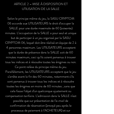
ARTICLE 2 – MISE À DISPOSITION ET
UTILISATION DE LA SALLE
Selon le principe même du jeu, la SASU CRYPTOM
06 accorde aux UTILISATEURS le droit d’occuper la
SALLE pour une durée maximale de 60 (soixante)
minutes. L’occupation de la SALLE a pour seul et unique
but de participer à un jeu organisé par la SASU
CRYPTOM 06, lequel doit être réalisé en équipe de 2 à
4 personnes maximum. Les UTILISATEURS acceptent
que la durée de présence dans la SALLE soit de 60
minutes maximum, ceci qu’ils soient parvenus à trouver
tous les indices et à résoudre toutes les énigmes ou non.
Ce point relève du principe même du jeu.
Parallèlement, les UTILISATEURS acceptent que le jeu
s’arrête avant la fin des 60 minutes, notamment s’ils
sont parvenus à trouver tous les indices et à résoudre
toutes les énigmes en moins de 60 minutes ; sans que
cela fasse l’objet d’un quelconque ajustement ou
compensation tarifaire. L’admission dans la SALLE n’est
possible que sur présentation de l’e-mail de
confirmation de réservation (envoyé peu après le
processus de paiement à l’ACHETEUR) et sur