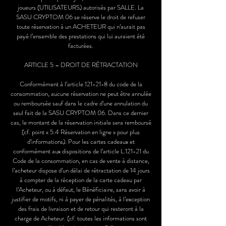
joueurs (UTILISATEURS) autorisés par SALLE. La
SASU CRYPTOM 06 se réserve le droit de refuser
toute réservation à un ACHETEUR qui n’aurait pas
payé l’ensemble des prestations qui lui auraient été
facturées.
ARTICLE 5 – DROIT DE RÉTRACTATION
Conformément à l’article 121-21-8 du code de la
consommation, aucune réservation ne peut être annulée
ou remboursée sauf dans le cadre d’une annulation du
seul fait de la SASU CRYPTOM 06. Dans ce dernier
cas, le montant de la réservation initiale sera remboursé
(cf. point « 5.4 Réservation en ligne » pour plus
d’informations). Pour les cartes cadeaux et
conformément aux dispositions de l’article L.121-21 du
Code de la consommation, en cas de vente à distance,
l’acheteur dispose d’un délai de rétractation de 14 jours
à compter de la réception de la carte cadeau par
l’Acheteur, ou à défaut, le Bénéficiaire, sans avoir à
justifier de motifs, ni à payer de pénalités, à l’exception
des frais de livraison et de retour qui resteront à la
charge de Acheteur. (cf. toutes les informations sont