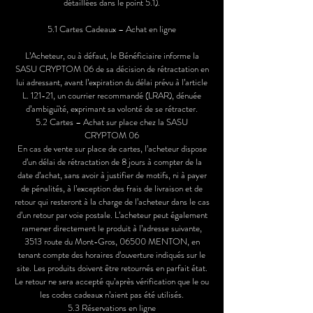
détaillées dans le point 5.1).
5.1 Cartes Cadeaux – Achat en ligne
L’Acheteur, ou à défaut, le Bénéficiaire informe la
SASU CRYPTOM 06 de sa décision de rétractation en
lui adressant, avant l’expiration du délai prévu à l’article
L. 121-21, un courrier recommandé (LRAR), dénuée
d’ambiguïté, exprimant sa volonté de se rétracter.
5.2 Cartes – Achat sur place chez la SASU
CRYPTOM 06
En cas de vente sur place de cartes, l’acheteur dispose
d’un délai de rétractation de 8 jours à compter de la
date d’achat, sans avoir à justifier de motifs, ni à payer
de pénalités, à l’exception des frais de livraison et de
retour qui resteront à la charge de l’acheteur dans le cas
d’un retour par voie postale. L’acheteur peut également
ramener directement le produit à l’adresse suivante,
3513 route du Mont-Gros, 06500 MENTON, en
tenant compte des horaires d’ouverture indiqués sur le
site. Les produits doivent être retournés en parfait état.
Le retour ne sera accepté qu’après vérification que le ou
les codes cadeaux n’aient pas été utilisés.
5.3 Réservations en ligne