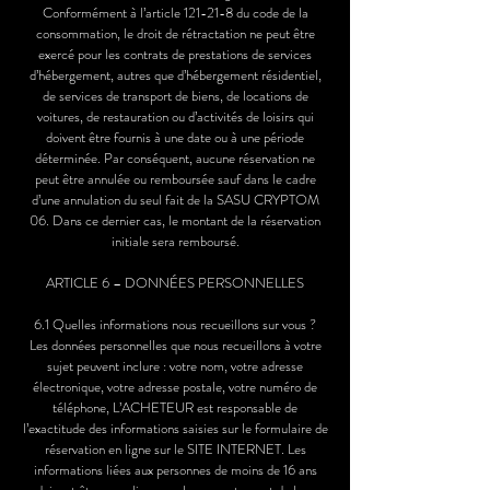
Conformément à l’article 121-21-8 du code de la
consommation, le droit de rétractation ne peut être
exercé pour les contrats de prestations de services
d’hébergement, autres que d’hébergement résidentiel,
de services de transport de biens, de locations de
voitures, de restauration ou d’activités de loisirs qui
doivent être fournis à une date ou à une période
déterminée. Par conséquent, aucune réservation ne
peut être annulée ou remboursée sauf dans le cadre
d’une annulation du seul fait de la SASU CRYPTOM
06. Dans ce dernier cas, le montant de la réservation
initiale sera remboursé.
ARTICLE 6 – DONNÉES PERSONNELLES
6.1 Quelles informations nous recueillons sur vous ?
Les données personnelles que nous recueillons à votre
sujet peuvent inclure : votre nom, votre adresse
électronique, votre adresse postale, votre numéro de
téléphone, L’ACHETEUR est responsable de
l’exactitude des informations saisies sur le formulaire de
réservation en ligne sur le SITE INTERNET. Les
informations liées aux personnes de moins de 16 ans