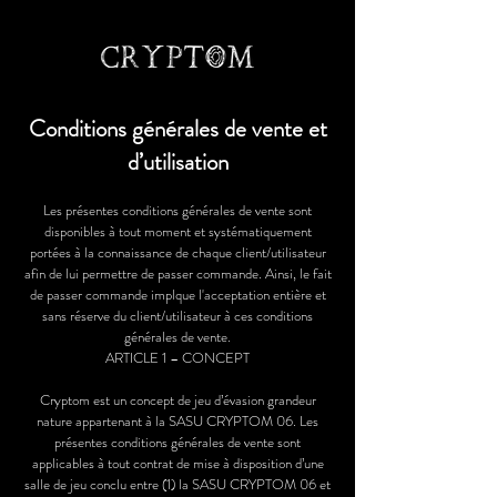
Conditions générales de vente et
d’utilisation
Les présentes conditions générales de vente sont
disponibles à tout moment et systématiquement
portées à la connaissance de chaque client/utilisateur
afin de lui permettre de passer commande. Ainsi, le fait
de passer commande implque l'acceptation entière et
sans réserve du client/utilisateur à ces conditions
générales de vente.
ARTICLE 1 – CONCEPT
Cryptom est un concept de jeu d’évasion grandeur
nature appartenant à la SASU CRYPTOM 06. Les
présentes conditions générales de vente sont
applicables à tout contrat de mise à disposition d’une
salle de jeu conclu entre (1) la SASU CRYPTOM 06 et