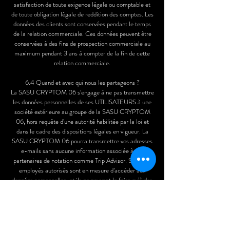
satisfaction de toute exigence légale ou comptable et
de toute obligation légale de reddition des comptes. Les
données des clients sont conservées pendant le temps
de la relation commerciale. Ces données peuvent être
conservées à des fins de prospection commerciale au
maximum pendant 3 ans à compter de la fin de cette
relation commerciale.
6.4 Quand et avec qui nous les partageons ?
La SASU CRYPTOM 06 s’engage à ne pas transmettre
les données personnelles de ses UTILISATEURS à une
société extérieure au groupe de la SASU CRYPTOM
06, hors requête d’une autorité habilitée par la loi et
dans le cadre des dispositions légales en vigueur. La
SASU CRYPTOM 06 pourra transmettre vos adresses
e-mails sans aucune information associée à des
partenaires de notation comme Trip Advisor. Seuls les
employés autorisés sont en mesure d’accéder aux
données personnelles, et ils ne peuvent le faire qu’à des
fins professionnelles légitimes. Par ailleurs, nous avons
recours au chiffrement lors de la transmission de vos
données personnelles entre votre système et le nôtre et
entre notre système et celui des parties avec lesquelles
nous partageons des informations confidentielles.