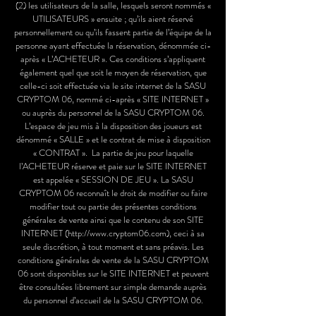
(2) les utilisateurs de la salle, lesquels seront nommés «
UTILISATEURS » ensuite ; qu’ils aient réservé
personnellement ou qu’ils fassent partie de l’équipe de la
personne ayant effectuée la réservation, dénommée ci-
après « L’ACHETEUR ». Ces conditions s’appliquent
également quel que soit le moyen de réservation, que
celle-ci soit effectuée via le site internet de la SASU
CRYPTOM 06, nommé ci-après « SITE INTERNET »
ou auprès du personnel de la SASU CRYPTOM 06.
L’espace de jeu mis à la disposition des joueurs est
dénommé « SALLE » et le contrat de mise à disposition
« CONTRAT ». La partie de jeu pour laquelle
l’ACHETEUR réserve et paie sur le SITE INTERNET
est appelée « SESSION DE JEU ». La SASU
CRYPTOM 06 reconnaît le droit de modifier ou faire
modifier tout ou partie des présentes conditions
générales de vente ainsi que le contenu de son SITE
INTERNET (
http://www.cryptom06.com
), ceci à sa
seule discrétion, à tout moment et sans préavis. Les
conditions générales de vente de la SASU CRYPTOM
06 sont disponibles sur le SITE INTERNET et peuvent
être consultées librement sur simple demande auprès
du personnel d’accueil de la SASU CRYPTOM 06.