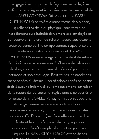
s’engage à se comporter de façon respectable, à se
conformer aux règles et à coopérer avec le personnel de
la SASU CRYPTOM 06. À ce titre, la SASU
CRYPTOM 06 ne tolère aucune forme de violence,
qu’elle soit verbale ou physique, sous forme de
harcèlement ou d’intimidation envers ses employés et
se réserve ainsi le droit de refuser l’accès aux locaux à
toute personne dont le comportement s’apparenterait
aux éléments cités précédemment. La SASU
CRYPTOM 06 se réserve également le droit de refuser
l’accès à toute personne sous l’influence de l’alcool ou
de drogues et ce par mesure de sécurité pour ladite
personne et son entourage. Pour toutes les conditions
mentionnées ci-dessus, l’interdiction d’accès ne donne
droit à aucune indemnité ou remboursement. En raison
de la nature du jeu, aucun enregistrement ne peut être
effectué dans la SALLE. Ainsi, l’utilisation d’appareils
d’enregistrement vidéo et/ou audio (cela inclut
notamment et sans s’y limiter : téléphones mobiles,
caméras, Go Pro ,etc…) est formellement interdite.
Toute utilisation d’appareil de ce type pourra
occasionner l’arrêt complet du jeu et ce pour toute
l’équipe. La SASU CRYPTOM 06 attend de ses