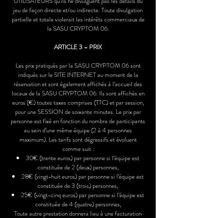
UTILISATEURS qu’ils ne divulguent pas les détails du
jeu de façon directe et/ou indirecte. Toute divulgation
partielle et totale violerait les intérêts commerciaux de
la SASU CRYPTOM 06.
ARTICLE 3 – PRIX
Les prix pratiqués par la SASU CRYPTOM 06 sont
indiqués sur le SITE INTERNET au moment de la
réservation et sont également affichés à l’accueil des
locaux de la SASU CRYPTOM 06. Ils sont affichés en
euros (€) toutes taxes comprises (TTC) et par session,
pour une SESSION de soixante minutes. Le prix par
personne est fixé en fonction du nombre de participants
au sein d’une même équipe (2 à 4 personnes
maximum). Les tarifs sont dégressifs et évoluent
comme suit :
30€ (trente euros) par personne si l’équipe est
constituée de 2 (deux) personnes,
28€ (vingt-huit euros) par personne si l’équipe est
constituée de 3 (trois) personnes,
25€ (vingt-cinq euros) par personne si l’équipe est
constituée de 4 (quatre) personnes,
Toute autre prestation donnera lieu à une facturation